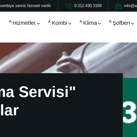
ombiye servis hizmeti verilir.
0.312.430 3169
info@a
Hizmetler
Kombi
Klima
Şofben
ma Servisi"
lar