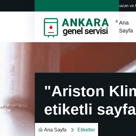
Her marka klima, kazan ve k
Ana
Sayfa
"Ariston Kli
etiketli sayfa
Ana Sayfa
Etiketler