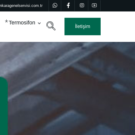
nkaragenelservisi.com.tr
Termosifon
İletişim