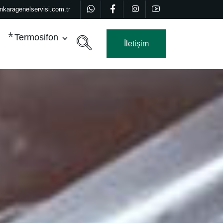
nkaragenelservisi.com.tr
Termosifon
İletişim