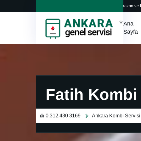
Her marka klima, kazan ve k
Ana
Sayfa
Fatih Kombi 
0.312.430 3169
Ankara Kombi Servisi