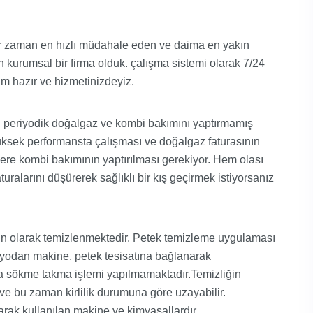
her zaman en hızlı müdahale eden ve daima en yakın
n kurumsal bir firma olduk. çalışma sistemi olarak 7/24
aim hazır ve hizmetinizdeyiz.
n periyodik doğalgaz ve kombi bakımını yaptırmamış
yüksek performansta çalışması ve doğalgaz faturasının
lere kombi bakımının yaptırılması gerekiyor. Hem olası
ralarını düşürerek sağlıklı bir kış geçirmek istiyorsanız
ün olarak temizlenmektedir. Petek temizleme uygulaması
nyodan makine, petek tesisatına bağlanarak
da sökme takma işlemi yapılmamaktadır.Temizliğin
ve bu zaman kirlilik durumuna göre uzayabilir.
rak kullanılan makine ve kimyasallardır.