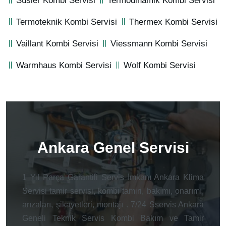
Süsler Kombi Servisi
Termodinamik Kombi Servisi
Termoteknik Kombi Servisi
Thermex Kombi Servisi
Vaillant Kombi Servisi
Viessmann Kombi Servisi
Warmhaus Kombi Servisi
Wolf Kombi Servisi
Ankara Genel Servisi
1 Yıl Parça Garantili Servis İmkanı Ankara Klima
Servisi tamir servisi, kombi tamiri, bakımı, onarımı,
arızaları, şikayetleri, montajı . 7/24 Sservis Ankara
Geneli Teknik Servis Kombi Bakım ve Tamir