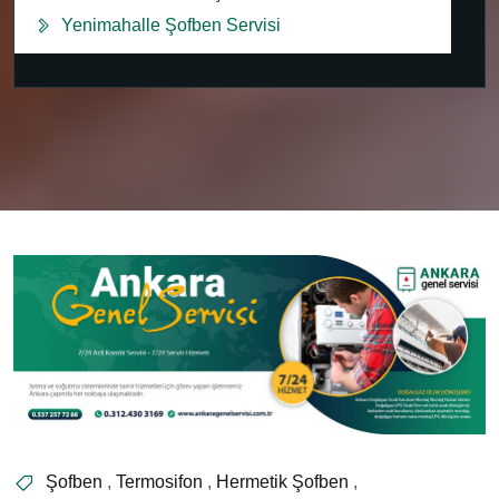
Yenimahalle Şofben Servisi
Şofben
,
Termosifon
,
Hermetik Şofben
,