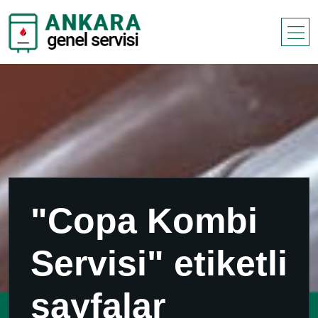
"Copa Kombi
Servisi" etiketli
sayfalar