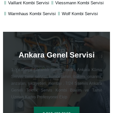
Vaillant Kombi Servisi
Viessmann Kombi Servisi
Warmhaus Kombi Servisi
Wolf Kombi Servisi
Ankara Genel Servisi
1 Yıl Parça Garantili Servis İmkanı Ankara Klima
Servisi tamir servisi, kombi tamiri, bakımı, onarımı,
arızaları, şikayetleri, montajı . 7/24 Sservis Ankara
Geneli Teknik Servis Kombi Bakım ve Tamir
Uzman Kadro Profesyonel Ekip