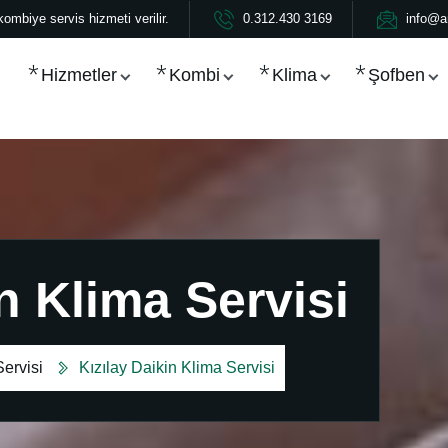
ombiye servis hizmeti verilir.
0.312.430 3169
info@a
Hizmetler
Kombi
Klima
Şofben
n Klima Servisi
ervisi
Kızılay Daikin Klima Servisi