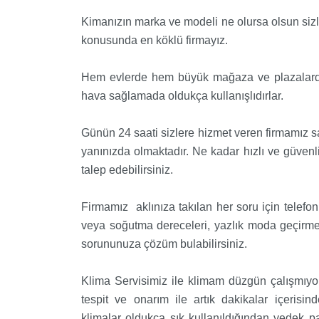
Kimanızın marka ve modeli ne olursa olsun sizl
konusunda en köklü firmayız.
Hem evlerde hem büyük mağaza ve plazalarda s
hava sağlamada oldukça kullanışlıdırlar.
Günün 24 saati sizlere hizmet veren firmamız sad
yanınızda olmaktadır. Ne kadar hızlı ve güvenli
talep edebilirsiniz.
Firmamız aklınıza takılan her soru için telef
veya soğutma dereceleri, yazlık moda geçirme
sorununuza çözüm bulabilirsiniz.
Klima Servisimiz ile klimam düzgün çalışmıyor
tespit ve onarım ile artık dakikalar içerisi
klimalar oldukça sık kullanıldığından yedek 