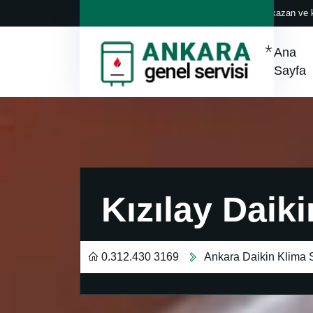
Her marka klima, kazan ve k
Ana
Sayfa
Kızılay Daiki
0.312.430 3169
Ankara Daikin Klima S