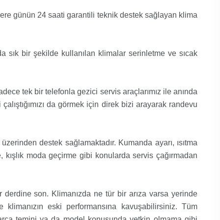
ere günün 24 saati garantili teknik destek sağlayan klima
ık bir şekilde kullanılan klimalar serinletme ve sıcak
ece tek bir telefonla gezici servis araçlarımız ile anında
 çalıştığımızı da görmek için direk bizi arayarak randevu
on üzerinden destek sağlamaktadır. Kumanda ayarı, ısıtma
, kışlık moda geçirme gibi konularda servis çağırmadan
 derdine son. Klimanızda ne tür bir arıza varsa yerinde
nde klimanızın eski performansına kavuşabilirsiniz. Tüm
parça temini ya da model konusunda yetkin olmama gibi