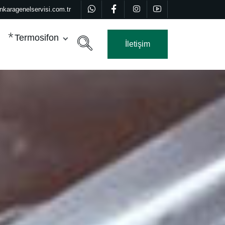
nkaragenelservisi.com.tr
Termosifon
İletişim