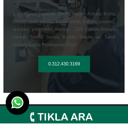
1 Yıl Parça Garantili Servis İmkanı Ankara Klima
Servisi tamir servisi, kombi tamiri, bakımı, onarımı,
arızaları, şikayetleri, montajı . 7/24 Sservis Ankara
Geneli Teknik Servis Kombi Bakım ve Tamir
Uzman Kadro Profesyonel Ekip
0.312.430 3169