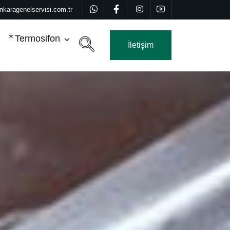
nkaragenelservisi.com.tr
Termosifon
İletişim