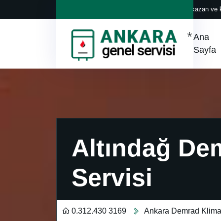
Her marka klima, kazan ve k
Ana
Sayfa
Altındağ De
Servisi
0.312.430 3169
Ankara Demrad Klima 