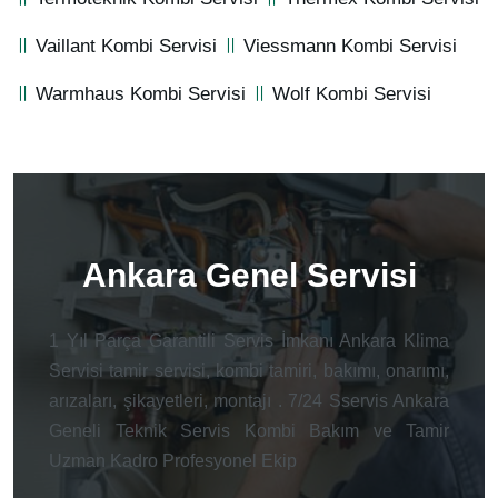
Vaillant Kombi Servisi
Viessmann Kombi Servisi
Warmhaus Kombi Servisi
Wolf Kombi Servisi
Ankara Genel Servisi
1 Yıl Parça Garantili Servis İmkanı Ankara Klima
Servisi tamir servisi, kombi tamiri, bakımı, onarımı,
arızaları, şikayetleri, montajı . 7/24 Sservis Ankara
Geneli Teknik Servis Kombi Bakım ve Tamir
Uzman Kadro Profesyonel Ekip