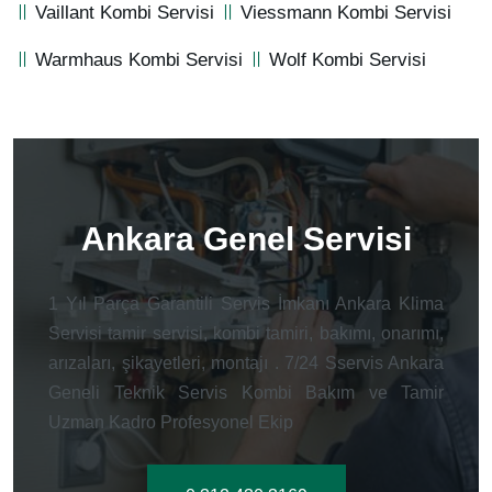
Vaillant Kombi Servisi
Viessmann Kombi Servisi
Warmhaus Kombi Servisi
Wolf Kombi Servisi
Ankara Genel Servisi
1 Yıl Parça Garantili Servis İmkanı Ankara Klima
Servisi tamir servisi, kombi tamiri, bakımı, onarımı,
arızaları, şikayetleri, montajı . 7/24 Sservis Ankara
Geneli Teknik Servis Kombi Bakım ve Tamir
Uzman Kadro Profesyonel Ekip