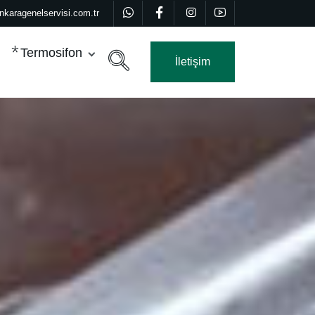
nkaragenelservisi.com.tr
Termosifon
İletişim