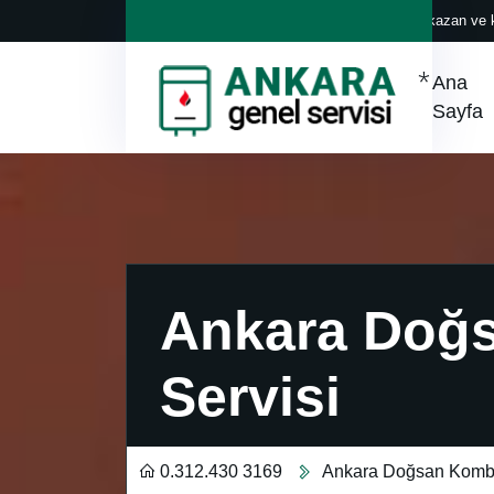
Her marka klima, kazan ve k
Ana
Sayfa
Ankara Doğ
Servisi
0.312.430 3169
Ankara Doğsan Kombi